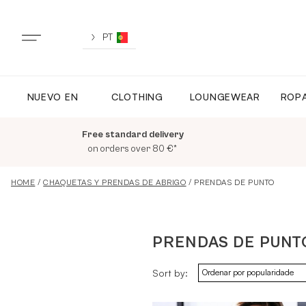
Skip
to
content
PT
NUEVO EN
CLOTHING
LOUNGEWEAR
ROPA
NUEVO EN
Free standard delivery
TODA LA ROPA
on orders over 80 €*
HOME
/
CHAQUETAS Y PRENDAS DE ABRIGO
/ PRENDAS DE PUNTO
LOUNGEWEAR
PRENDAS DE PUNT
ROPA DEPORTIVA
Sort by:
TOPS