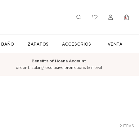
0
SIGN IN / REGISTER
E BAÑO
ZAPATOS
ACCESORIOS
VENTA
Benefits of Hoana Account
order tracking, exclusive promotions & more!
2 ITEMS