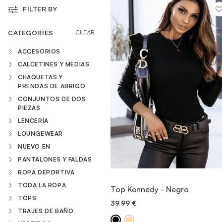
FILTER BY
VESTIDOS
CATEGORIES
CLEAR
ACCESORIOS
TRAJES DE BAÑO
CALCETINES Y MEDIAS
CHAQUETAS Y
PRENDAS DE ABRIGO
ZAPATOS
CONJUNTOS DE DOS
PIEZAS
LENCERÍA
ACCESORIOS
LOUNGEWEAR
NUEVO EN
VENTA
PANTALONES Y FALDAS
ROPA DEPORTIVA
VIEW ITEM
TODA LA ROPA
Top Kennedy - Negro
TOPS
39.99
€
QUICK ADD
TRAJES DE BAÑO