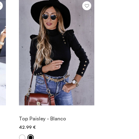
VIEW ITEM
Top Paisley - Blanco
42.99
€
QUICK ADD