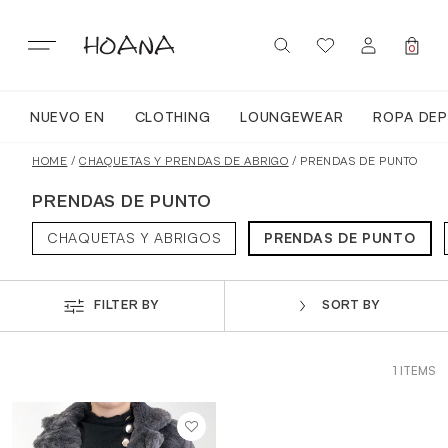
Skip
to
content
0
NUEVO EN
CLOTHING
LOUNGEWEAR
ROPA DEP
SIGN IN / REGISTER
NUEVO EN
HOME
/
CHAQUETAS Y PRENDAS DE ABRIGO
/ PRENDAS DE PUNTO
PRENDAS DE PUNTO
TODA LA ROPA
CHAQUETAS Y ABRIGOS
PRENDAS DE PUNTO
LOUNGEWEAR
FILTER BY
SORT BY
ROPA DEPORTIVA
1 ITEMS
TOPS