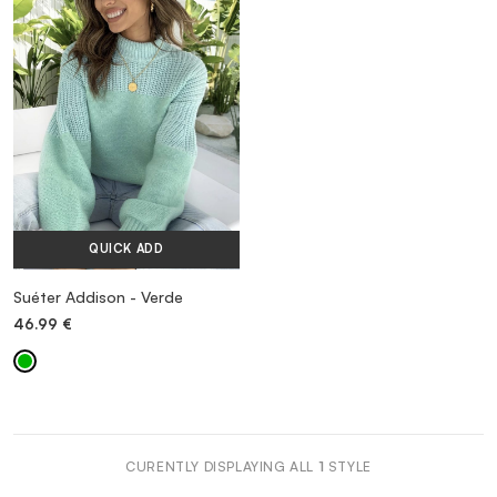
VESTIDOS
TRAJES DE BAÑO
ZAPATOS
QUICK ADD
ACCESORIOS
Suéter Addison - Verde
46.99
€
VENTA
MORE INFORMATION
CURENTLY DISPLAYING ALL
1
STYLE