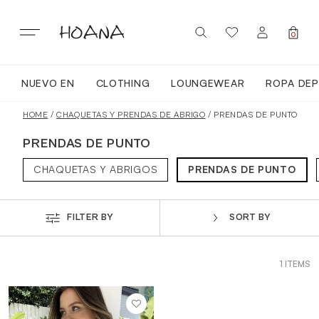
Skip
to
content
0
NUEVO EN
CLOTHING
LOUNGEWEAR
ROPA DEP
SIGN IN / REGISTER
NUEVO EN
HOME
/
CHAQUETAS Y PRENDAS DE ABRIGO
/ PRENDAS DE PUNTO
PRENDAS DE PUNTO
TODA LA ROPA
CHAQUETAS Y ABRIGOS
PRENDAS DE PUNTO
LOUNGEWEAR
FILTER BY
SORT BY
ROPA DEPORTIVA
1 ITEMS
TOPS