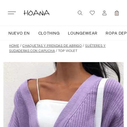
Skip
to
content
0
NUEVO EN
CLOTHING
LOUNGEWEAR
ROPA DEP
SIGN IN / REGISTER
NUEVO EN
HOME
/
CHAQUETAS Y PRENDAS DE ABRIGO
/
SUÉTERES Y
SUDADERAS CON CAPUCHA
/ TOP VIOLET
TODA LA ROPA
LOUNGEWEAR
ROPA DEPORTIVA
TOPS