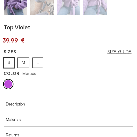
Top Violet
39.99
€
SIZES
SIZE GUIDE
S
M
L
COLOR
Morado
MORE INFORMATION
Description
Materials
Returns