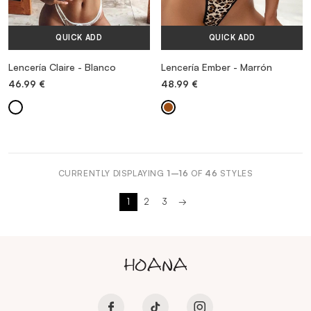
QUICK ADD
QUICK ADD
Lencería Claire - Blanco
Lencería Ember - Marrón
46.99
€
48.99
€
CURRENTLY DISPLAYING
1–16
OF
46
STYLES
1
2
3
→