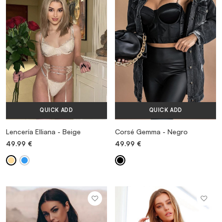
VESTIDOS
TRAJES DE BAÑO
ZAPATOS
QUICK ADD
QUICK ADD
ACCESORIOS
Lencería Elliana - Beige
Corsé Gemma - Negro
49.99
€
49.99
€
VENTA