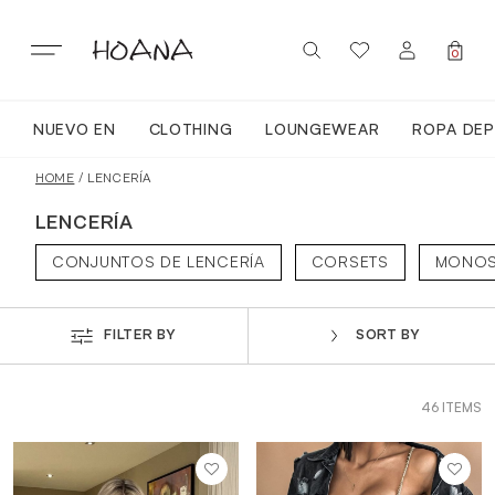
Skip
to
content
0
NUEVO EN
CLOTHING
LOUNGEWEAR
ROPA DEP
SIGN IN / REGISTER
NUEVO EN
HOME
/ LENCERÍA
LENCERÍA
TODA LA ROPA
CONJUNTOS DE LENCERÍA
CORSETS
MONO
LOUNGEWEAR
FILTER BY
SORT BY
ROPA DEPORTIVA
46 ITEMS
TOPS