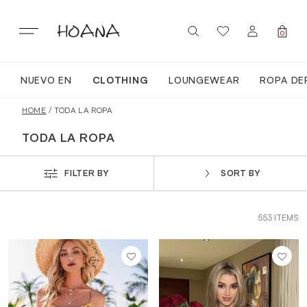
Skip
to
content
0
NUEVO EN
CLOTHING
LOUNGEWEAR
ROPA DE
SIGN IN / REGISTER
NUEVO EN
HOME
/ TODA LA ROPA
TODA LA ROPA
TODA LA ROPA
FILTER BY
SORT BY
LOUNGEWEAR
553 ITEMS
ROPA DEPORTIVA
TOPS