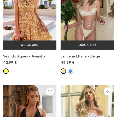
VESTIDOS
TRAJES DE BAÑO
QUICK ADD
QUICK ADD
ZAPATOS
Vestido Agnes - Amarillo
Lencería Elliana - Beige
42.99
€
49.99
€
ACCESORIOS
VENTA