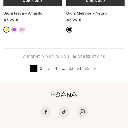
QUICK ADD
QUICK ADD
Bikini Freya - Amarillo
Bikini Melrose - Negro
43.99
€
43.99
€
CURRENTLY DISPLAYING
1–16
OF
553
STYLES
1
2
3
4
…
33
34
35
→