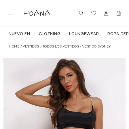
Skip
to
content
0
NUEVO EN
CLOTHING
LOUNGEWEAR
ROPA DEP
SIGN IN / REGISTER
NUEVO EN
HOME
/
VESTIDOS
/
TODOS LOS VESTIDOS
/ VESTIDO SYDNEY
TODA LA ROPA
LOUNGEWEAR
ROPA DEPORTIVA
TOPS