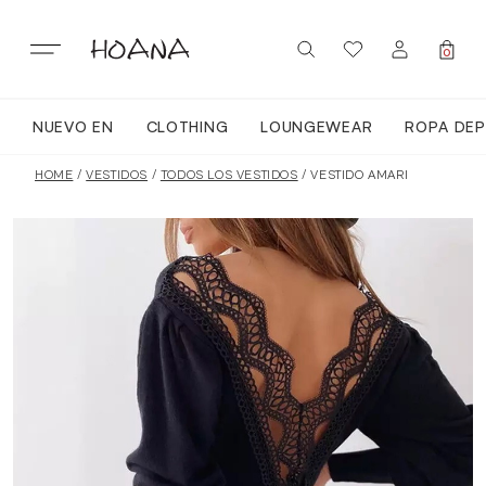
Skip
to
content
0
NUEVO EN
CLOTHING
LOUNGEWEAR
ROPA DEP
SIGN IN / REGISTER
NUEVO EN
HOME
/
VESTIDOS
/
TODOS LOS VESTIDOS
/ VESTIDO AMARI
TODA LA ROPA
LOUNGEWEAR
ROPA DEPORTIVA
TOPS