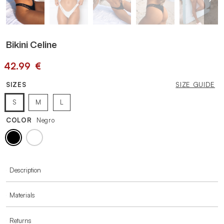
Bikini Celine
42.99
€
SIZES
SIZE GUIDE
S
M
L
COLOR
Negro
MORE INFORMATION
Description
Materials
Returns