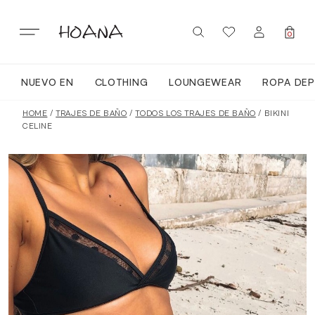
Skip
to
content
0
NUEVO EN
CLOTHING
LOUNGEWEAR
ROPA DEP
SIGN IN / REGISTER
NUEVO EN
HOME
/
TRAJES DE BAÑO
/
TODOS LOS TRAJES DE BAÑO
/ BIKINI
CELINE
TODA LA ROPA
LOUNGEWEAR
ROPA DEPORTIVA
TOPS