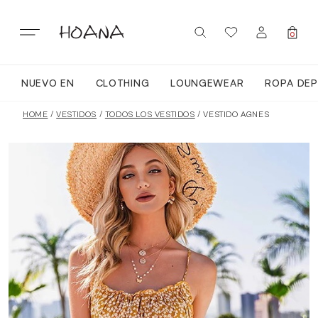
Skip
to
content
0
NUEVO EN
CLOTHING
LOUNGEWEAR
ROPA DEP
SIGN IN / REGISTER
NUEVO EN
HOME
/
VESTIDOS
/
TODOS LOS VESTIDOS
/ VESTIDO AGNES
TODA LA ROPA
LOUNGEWEAR
ROPA DEPORTIVA
TOPS