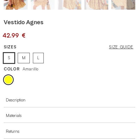
Vestido Agnes
42.99
€
SIZES
SIZE GUIDE
S
M
L
COLOR
Amarillo
MORE INFORMATION
Description
Materials
Returns