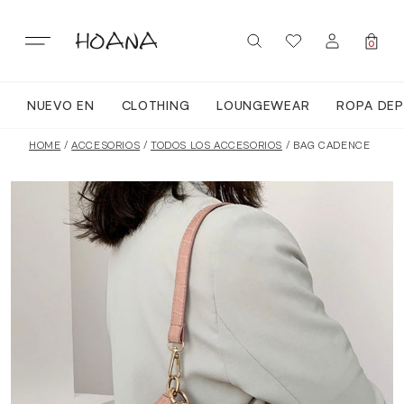
Skip
to
content
0
NUEVO EN
CLOTHING
LOUNGEWEAR
ROPA DEP
SIGN IN / REGISTER
NUEVO EN
HOME
/
ACCESORIOS
/
TODOS LOS ACCESORIOS
/ BAG CADENCE
TODA LA ROPA
LOUNGEWEAR
ROPA DEPORTIVA
TOPS