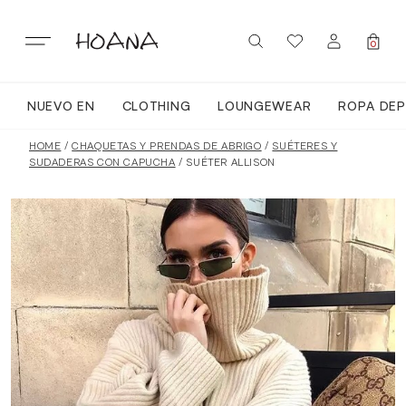
Skip
to
content
0
NUEVO EN
CLOTHING
LOUNGEWEAR
ROPA DEP
SIGN IN / REGISTER
NUEVO EN
HOME
/
CHAQUETAS Y PRENDAS DE ABRIGO
/
SUÉTERES Y
SUDADERAS CON CAPUCHA
/ SUÉTER ALLISON
TODA LA ROPA
LOUNGEWEAR
ROPA DEPORTIVA
TOPS