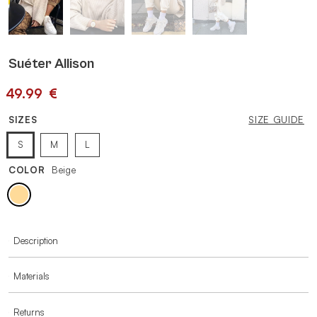
Suéter Allison
49.99
€
SIZES
SIZE GUIDE
S
M
L
COLOR
Beige
MORE INFORMATION
Description
Materials
Returns