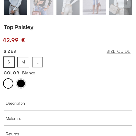
Top Paisley
42.99
€
SIZES
SIZE GUIDE
S
M
L
COLOR
Blanco
MORE INFORMATION
Description
Materials
Returns