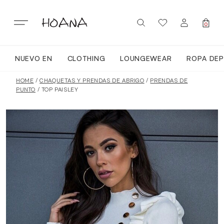
Skip
to
content
0
NUEVO EN
CLOTHING
LOUNGEWEAR
ROPA DEP
SIGN IN / REGISTER
NUEVO EN
HOME
/
CHAQUETAS Y PRENDAS DE ABRIGO
/
PRENDAS DE
PUNTO
/ TOP PAISLEY
TODA LA ROPA
LOUNGEWEAR
ROPA DEPORTIVA
TOPS