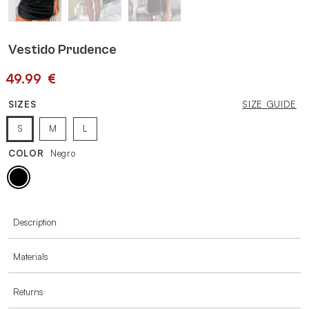
Vestido Prudence
49.99
€
SIZES
SIZE GUIDE
S
M
L
COLOR
Negro
MORE INFORMATION
Description
Materials
Returns