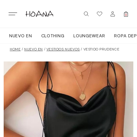
Skip
to
content
0
NUEVO EN
CLOTHING
LOUNGEWEAR
ROPA DEP
SIGN IN / REGISTER
NUEVO EN
HOME
/
NUEVO EN
/
VESTIDOS NUEVOS
/ VESTIDO PRUDENCE
TODA LA ROPA
LOUNGEWEAR
ROPA DEPORTIVA
TOPS